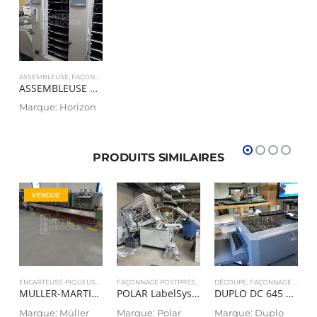
ASSEMBLEUSE
,
FAÇONNAGE POSTPRESS
ASSEMBLEUSE HORIZON VAC 100
Marque: Horizon
PRODUITS SIMILAIRES
VENDUE
ENCARTEUSE-PIQUEUSE
,
FAÇONNAGE POSTPRESS
FAÇONNAGE POSTPRESS
,
MASSICOT
DÉCOUPE
,
FAÇONNAGE POSTPRESS
MULLER-MARTINI TYPE 335
POLAR LabelSystem STANZE DC-11 de 2020
DUPLO DC 645 de 2013
Marque: Müller
Marque: Polar
Marque: Duplo