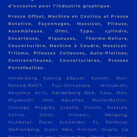
d’occasion pour l’industrie graphique.
Presse Offset, Machine en Continu et Presse
Rotative, Façonnages, Massicot, Plieuse,
Assembleuse, Ofmi, Typo, cylindre,
Encarteuse, Piqueuses, Thermo-Reliure,
Couverturière, Machine à Coudre, Massicot-
Trilame, Plieuses Colleuses, Auto-Platines,
Contrecolleuses, Couverturières, Presses
Portefeuilles.
Heidelberg, Koenig &Bauer, Komori, Man-
Roland,RMGT, Fuji-Shinohara, Mitsubishi,
Akiyama, Arris, Heidelberg Web, Goss, Man,
Miyakoshi, Imer, Aquaflex, MullerMartini,
Concept, Progrès, Grapha, Pronto, Rotatek,
Gallus, Omet, Hitakari, Weigang,
Hunkeler, Polar, Schneider, FL, Perfecta,
Wohlenberg, Stahl, Mbo, Horizon, Duplo, Cp
Bourg, Guk,Nagel, Palamides, Shoei, Freccia,